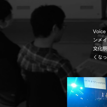
Voic
ンメ
​文化
くな