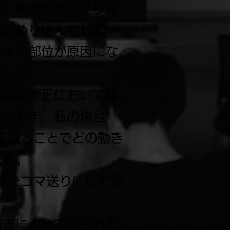
す。肘の開きが足りな
顔にめり込んでしま
の体の部位が原因にな
せん。
破綻の修正において難
ことです。私の場合
を取ることでどの動き
ます。
これをコマ送りにして調
有志によって配られて