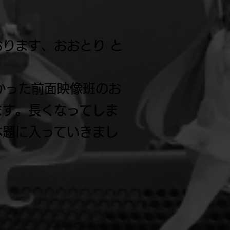
ります、おおとり と
なかった前面映像班のお
ます。長くなってしま
本題に入っていきまし