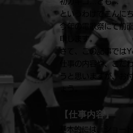
初カキコ…ども…
というわけでこんに
今年の電歌祭にて前面
申します。
さて、この記事ではY
仕事の内容や、こだ
うと思いますが、お
ょう。
【仕事内容】
基本的には、ショー