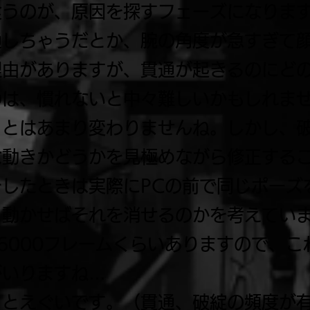
食うのが、原因を探すフェーズになりま
通しちゃうだとか、腕の角度が急すぎて
理由がありますが、貫通が起きるのにど
のは、慣れないと中々難しいかもしれま
ことはあまり変わりませんね。しかし、
な動きかどうかを見極めながら修正する
したときは実際にPCの前で同じポーズ
う動かせばそれを消せるのかを考えてい
6000フレームくらいありますので、
がいりますね…
っとえぐいです。（貫通、破綻の頻度が