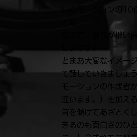
いるモーションの10
とも…
なので、踊りが拙い
しいです。
とまあ大変なイメー
て話していきましょ
モーションの作成者
違います。）を加え
首を傾けてあざとくし
きるのも面白さのひ