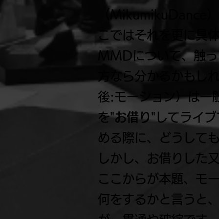
（MikumikuDa
こではそれを更に具
MMDについて、触
方なら分かるかもし
後:モーション）は一
を"
お借り
"してライ
める際に、どうして
しかし、お借りした
ここからが本題、モ
何をするかと言うと、