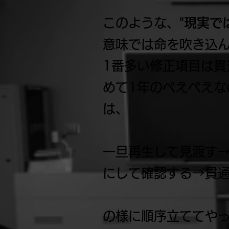
このような、"
現実で
意味では命を吹き込
1番多い修正項目は
めて1年のぺえぺえ
は、
一旦再生して見渡す
にして確認する→貫
の様に順序立ててや