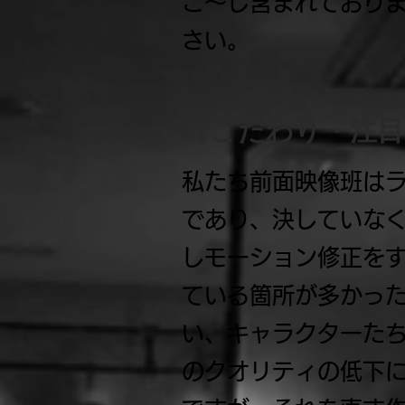
こ〜し含まれており
さい。
【こだわり・注
私たち前面映像班は
であり、決していな
しモーション修正を
ている箇所が多かっ
い、キャラクターたち
のクオリティの低下