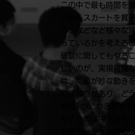
この中で最も時間を
いからスカートを貫
う…などなど様々な
っているかを考える
破綻に関してもやる
しいのが、実現可能
は、関節が妙な動きを
に違和感があり、ど
曲は1つにつきおよそ
整するのは中々根気
収録モーションはも