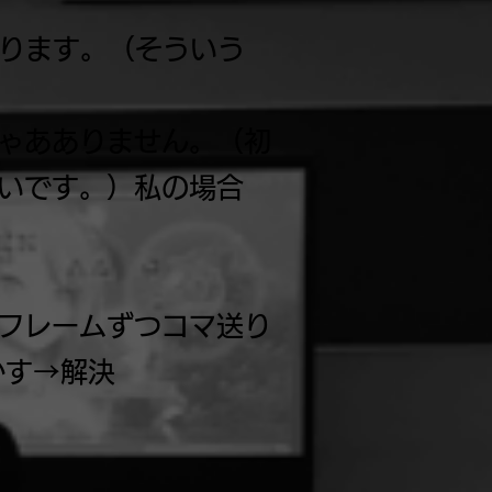
なります。（そういう
ゃあありません。（初
いです。）私の場合
フレームずつコマ送り
かす→解決